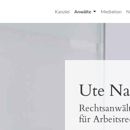
Kanzlei
Anwälte
Mediation
N
Ute Na
Rechtsanwäl
für Arbeitsre