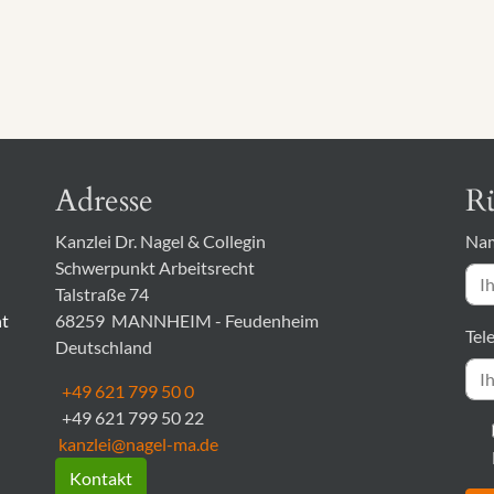
Adresse
Rü
Kanzlei Dr. Nagel & Collegin
Na
Schwerpunkt Arbeitsrecht
Talstraße 74
ht
68259
MANNHEIM - Feudenheim
Tel
Deutschland
+49 621 799 50 0
+49 621 799 50 22
kanzlei@nagel-ma.de
Kontakt