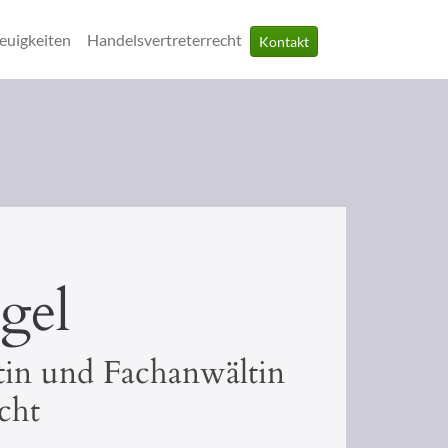
euigkeiten
Handelsvertreterrecht
Kontakt
gel
tin und Fachanwältin
cht