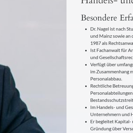
Handels- und
Besondere Erf
Dr. Nagel ist nach S
und Mainz sowie an 
1987 als Rechtsanwal
Ist Fachanwalt für A
und Gesellschaftsrec
Verfügt über umfangr
im Zusammenhang mi
Personalabbau.
Rechtliche Betreuun
Personalabteilungen 
Bestandsschutzstreit
Im Handels- und Ges
Unternehmern und Ha
Er begleitet Kapital
Gründung über Versc