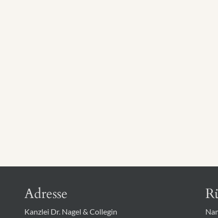
)
Adresse
Rü
Kanzlei Dr. Nagel & Collegin
Na