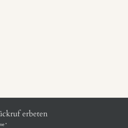
ckruf erbeten
me
*